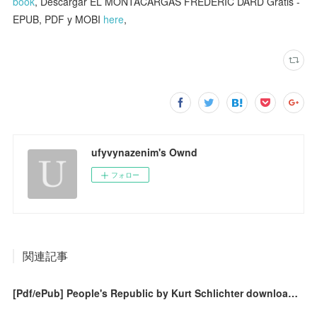
book
, Descargar EL MONTACARGAS FREDERIC DARD Gratis -
EPUB, PDF y MOBI
here
,
ufyvynazenim's Ownd
フォロー
関連記事
[Pdf/ePub] People's Republic by Kurt Schlichter download ebook