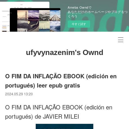
Ameba Owndで
あなただけのホームページやブログをつ
くろう
今すぐ試す
ufyvynazenim's Ownd
O FIM DA INFLAÇÃO EBOOK (edición en
portugués) leer epub gratis
2024.05.29 13:20
O FIM DA INFLAÇÃO EBOOK (edición en
portugués) de JAVIER MILEI