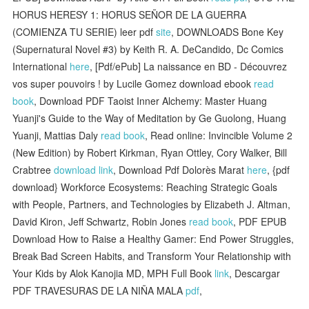
HORUS HERESY 1: HORUS SEÑOR DE LA GUERRA
(COMIENZA TU SERIE) leer pdf
site
, DOWNLOADS Bone Key
(Supernatural Novel #3) by Keith R. A. DeCandido, Dc Comics
International
here
, [Pdf/ePub] La naissance en BD - Découvrez
vos super pouvoirs ! by Lucile Gomez download ebook
read
book
, Download PDF Taoist Inner Alchemy: Master Huang
Yuanji's Guide to the Way of Meditation by Ge Guolong, Huang
Yuanji, Mattias Daly
read book
, Read online: Invincible Volume 2
(New Edition) by Robert Kirkman, Ryan Ottley, Cory Walker, Bill
Crabtree
download link
, Download Pdf Dolorès Marat
here
, {pdf
download} Workforce Ecosystems: Reaching Strategic Goals
with People, Partners, and Technologies by Elizabeth J. Altman,
David Kiron, Jeff Schwartz, Robin Jones
read book
, PDF EPUB
Download How to Raise a Healthy Gamer: End Power Struggles,
Break Bad Screen Habits, and Transform Your Relationship with
Your Kids by Alok Kanojia MD, MPH Full Book
link
, Descargar
PDF TRAVESURAS DE LA NIÑA MALA
pdf
,