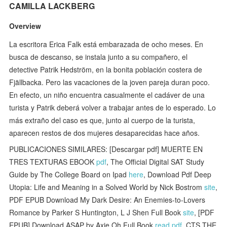
CAMILLA LACKBERG
Overview
La escritora Erica Falk está embarazada de ocho meses. En
busca de descanso, se instala junto a su compañero, el
detective Patrik Hedström, en la bonita población costera de
Fjällbacka. Pero las vacaciones de la joven pareja duran poco.
En efecto, un niño encuentra casualmente el cadáver de una
turista y Patrik deberá volver a trabajar antes de lo esperado. Lo
más extraño del caso es que, junto al cuerpo de la turista,
aparecen restos de dos mujeres desaparecidas hace años.
PUBLICACIONES SIMILARES: [Descargar pdf] MUERTE EN
TRES TEXTURAS EBOOK
pdf
, The Official Digital SAT Study
Guide by The College Board on Ipad
here
, Download Pdf Deep
Utopia: Life and Meaning in a Solved World by Nick Bostrom
site
,
PDF EPUB Download My Dark Desire: An Enemies-to-Lovers
Romance by Parker S Huntington, L J Shen Full Book
site
, [PDF
EPUB] Download ASAP by Axie Oh Full Book
read pdf
, CTS THE